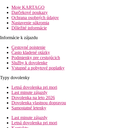
Vzdialenosť
pláže: pri pláži
Moje KARTAGO
letisko: 75 km
Darčekové poukazy
centrá: 29 km Port Louis
Ochrana osobných údajov
nákupných možností: 150m
Nastavenie súkromia
Dôležité informácie
Popis izby
Informácie k zájazdu
Dvojlôžková izba, Comfort
Cestovné poistenie
telefón
Často kladené otázky
TV/sat.
Podmienky pre cestujúcich
klimatizácia
Služby k dovolenke
trezor
Vstupné a pobytové poplatky
kúpeľňa/WC (sušič vlasov)
set na prípravu kávy a čaju
Typy dovolenky
minibar
Letná dovolenka pri mori
dve postele typu Queen
Last minute zájazdy
balkón alebo terasa
Dovolenka na leto 2026
32m2
Dovolenka vlastnou dopravou
Ostatné typy izieb (pokiaľ nie je uvedené inak, majú izby v
Samostatné letenky
Dvojlôžková izba, Superior:
priestrannejšia 38m2, poste
Dvojlôžková izba, Privilege:
priestrannejšia 42m2, poste
Last minute zájazdy
Letná dovolenka pri mori
Popis hotela
Kontakty