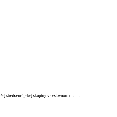
lebo
v reštaurácii St Geran (12:00-15:00) s vybranými položkami v à la
00 do 23:00.
ý raz denne
čšej stredoeurópskej skupiny v cestovnom ruchu.