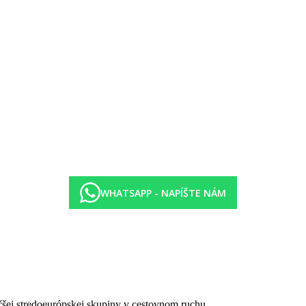
 hod.)
Le Canonnier (10–15 minút autom) a Le Victoria (30 minút autom)
tenis, šípky, volejbal, taebo, windsurfing, kajaky, vodné bicykle, fitness
er Plate.
WHATSAPP - NAPÍŠTE NÁM
 (beachcomber-hotels.com)
čšej stredoeurópskej skupiny v cestovnom ruchu.