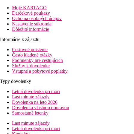
Vstupná hala s recepciou, reštaurácia, reštaurácia à la carte, ba
Moje KARTAGO
Darčekové poukazy
Izby
Ochrana osobných údajov
Nastavenie súkromia
Dvojlôžková izba
: kúpeľňa/WC (sprcha, sušič vlasov), klimatizá
Dôležité informácie
Ostatné typy izieb
(pokiaľ nie je uvedené inak, majú izby vyšš
Informácie k zájazdu
Dvojposteľová izba, Superior
: priestrannejšia, možnos
Cestovné poistenie
Často kladené otázky
Zábava
Podmienky pre cestujúcich
Služby k dovolenke
Hotel organizuje zábavné večery so živou hudbou, diskotéka.
Vstupné a pobytové poplatky
Stravovanie
Typy dovolenky
Polpenzia
Letná dovolenka pri mori
Last minute zájazdy
Raňajky formou bufetu
Dovolenka na leto 2026
Večera formou bufetu alebo menu.
Dovolenka vlastnou dopravou
Samostatné letenky
All Inclusive
Last minute zájazdy
Raňajky formou bufetu, obed a večera formou bufetu alebo
Letná dovolenka pri mori
Víno a nápoje na obed a večeru
Kontakty