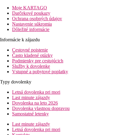
Vzdialenosť
Moje KARTAGO
pláž: cca 150 m
Darčekové poukazy
letisko: cca 51 km
Ochrana osobných údajov
centrá: cca 35 km (Port Louis)
Nastavenie súkromia
nákupných možností: cca 1,5 km
Dôležité informácie
Popis izby
Informácie k zájazdu
Dvojlôžková izba typu Comfort
Cestovné poistenie
telefón
Často kladené otázky
klimatizácia
Podmienky pre cestujúcich
TV
Služby k dovolenke
WIFI zadarmo
Vstupné a pobytové poplatky
set na prípravu kávy a čaju
minibar
Typy dovolenky
kúpeľňa/WC
balkón/terasa
Letná dovolenka pri mori
posteľ typu king alebo twin
Last minute zájazdy
25-27m2
Dovolenka na leto 2026
Ostatné typy izieb
(pokiaľ nie je uvedené inak, majú izby
Dovolenka vlastnou dopravou
vyššie uvedené vybavenie)
Samostatné letenky
Dvojlôžková izba, Priviledge:
30 -33m2, výhľad na
bazén
Last minute zájazdy
Rodinná izba, 2 spálne:
2 prepojené izby o veľkosti 27-
Letná dovolenka pri mori
30m2
Kontakty