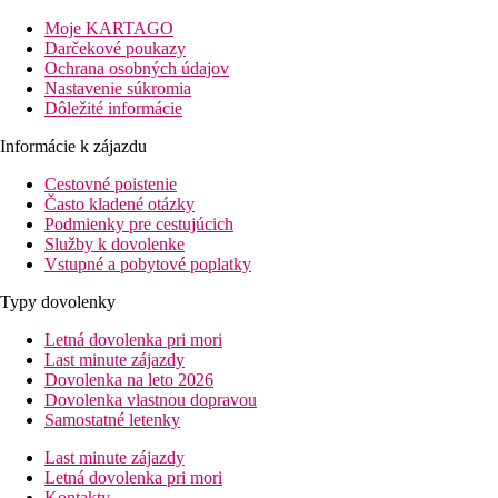
komfort, relaxáciu aj aktívny oddych v podobe širokej ponuky
Moje KARTAGO
športových aktivít, je vhodnou voľbou pre všetky vekové
Darčekové poukazy
kategórie klientov, okrem iného aj pre rodiny s deťmi.
Ochrana osobných údajov
Vzdialenosť
Nastavenie súkromia
pláže: pri pláži
Dôležité informácie
letisko: 50 km
Informácie k zájazdu
centrá: Flic en Flac 4 km
nákupných možností: 4 km
Cestovné poistenie
Často kladené otázky
Popis izby
Podmienky pre cestujúcich
Dvojlôžková izba, Twin
Služby k dovolenke
Vstupné a pobytové poplatky
kúpeľňa/WC
klimatizácia
Typy dovolenky
telefón
Letná dovolenka pri mori
Wi-Fi zadarmo
Last minute zájazdy
set na prípravu čaju a kávy
Dovolenka na leto 2026
minibar
Dovolenka vlastnou dopravou
župan a papuče
Samostatné letenky
žehlička / žehliaca doska
trezor
Last minute zájazdy
výhľad do záhrady
Letná dovolenka pri mori
dve postele typu twin
Kontakty