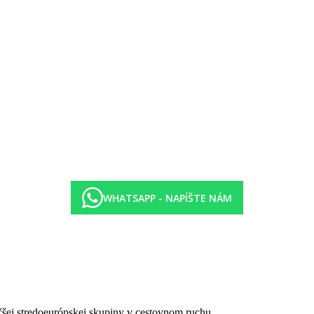
 kyvadlovou dopravou.
lejbal, nemotorizované vodné športy - kajak, paddleboard, vodné bicykle,
olf (v blízkosti hotela), motorizované vodné športy na pláži, tenisové l
ielne, výtvarné činnosti, hry, výlety.
WHATSAPP - NAPÍŠTE NÁM
-and-spa
čšej stredoeurópskej skupiny v cestovnom ruchu.