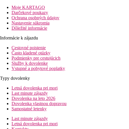
vás k odpočinku na nedotknutej 1,5 km dlhej pláži.
Ponorte sa
do priezračných vôd za dobrodružstvom pri šnorchlovaní, užite
Moje KARTAGO
si vzrušujúce vodné športy alebo sa jednoducho ponorte do
Darčekové poukazy
nedotknutej prírodnej krásy.
Ochrana osobných údajov
Nastavenie súkromia
Vzdialenosť
Dôležité informácie
pláže: 0 m
letisko: 50 km Maurícius
Informácie k zájazdu
centrá: 10 km
Cestovné poistenie
nákupných možností: 10 km v okolí hotela
Často kladené otázky
Popis izby
Podmienky pre cestujúcich
Služby k dovolenke
Dvojlôžková izba, Comfort
Vstupné a pobytové poplatky
klimatizácia
Typy dovolenky
TV/sat.
telefón
Letná dovolenka pri mori
Wi-Fi (zdarma)
Last minute zájazdy
minibar
Dovolenka na leto 2026
kúpeľňa/WC (sušič vlasov)
Dovolenka vlastnou dopravou
trezor (zadarmo)
Samostatné letenky
set na prípravu čaju a kávy
Last minute zájazdy
balkón alebo terasa
Letná dovolenka pri mori
Ostatné typy izieb
(pokiaľ nie je uvedené inak, majú izby
Kontakty