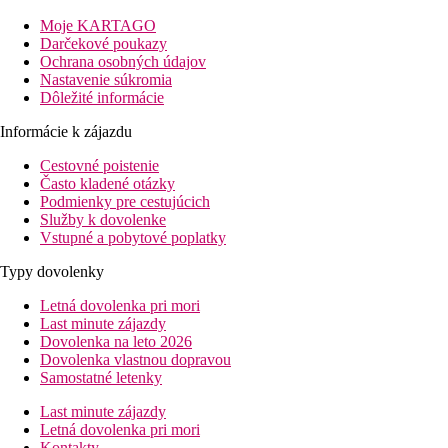
tyrkysovú lagúnu, nádhernú prírodu a prekrásne západy slnka.
Moje KARTAGO
Užite si odpočinok pri vyhrievaných bazénoch, alebo na
Darčekové poukazy
bieloskvúcej sa pláži. Strávte veľa zábavy pri mnohých
Ochrana osobných údajov
športových aktivitách, ktoré rezort ponúka. Kulinársky zážitok si
Nastavenie súkromia
vychutnáte každý deň, kedy máte možnosť si vybrať jednu zo
Dôležité informácie
štyroch reštaurácií a prežiť tak večery s mnohými
medzinárodnými kuchyňami. Vynikajúce koktaily potom len
Informácie k zájazdu
dokreslia kúzlo okamihu pri večernom posedení a odpočinku.
Cestovné poistenie
Upozornenie
: Rozsah a kvalita uvedených služieb a aktivít
Často kladené otázky
môže byť ovplyvnená zavedením prípadných hygienických či
Podmienky pre cestujúcich
protiepidemických opatrení v danej destinácii.
Služby k dovolenke
Vstupné a pobytové poplatky
Vzdialenosť
pláže: 0 mu pláže
Typy dovolenky
letisko: 62 km
centrá: 12 km Port Louis
Letná dovolenka pri mori
nákupných možností: 0 mv mieste
Last minute zájazdy
Dovolenka na leto 2026
Popis izby
Dovolenka vlastnou dopravou
Samostatné letenky
Izba Deluxe s výhľadom na more
Last minute zájazdy
klimatizácia
Letná dovolenka pri mori
TV
Kontakty