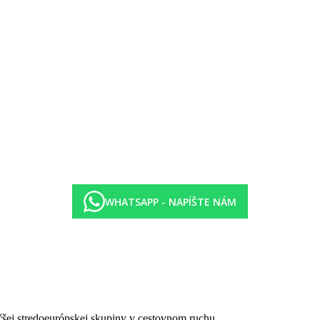
WHATSAPP - NAPÍŠTE NÁM
čšej stredoeurópskej skupiny v cestovnom ruchu.