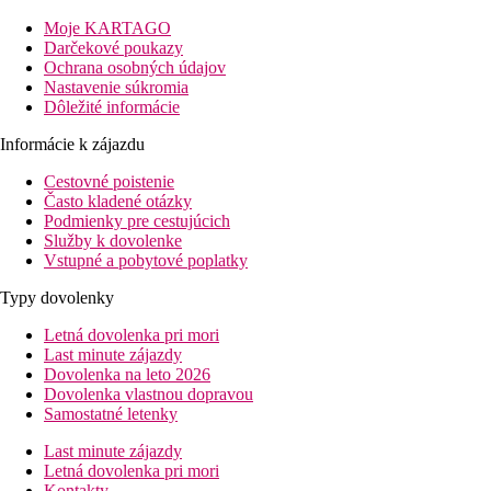
Vzdialenosť
pláže: 100 m prístup po schodoch
Moje KARTAGO
letisko: 20 km Malta
Darčekové poukazy
centrá: 6 km
Ochrana osobných údajov
nákupných možností: 0 mv mieste
Nastavenie súkromia
Dôležité informácie
Popis izby
Informácie k zájazdu
Štandardná izba typu Superior
Cestovné poistenie
klimatizácia
Často kladené otázky
TV
Podmienky pre cestujúcich
telefón
Služby k dovolenke
Wi-Fi (zdarma)
Vstupné a pobytové poplatky
trezor
minibar (za poplatok)
Typy dovolenky
vlastné sociálne zariadenie (kúpeľňa, sušič vlasov, WC)
Letná dovolenka pri mori
set na prípravu čaju a kávy
Last minute zájazdy
balkón alebo terasa
Dovolenka na leto 2026
Ostatné typy izieb
Dovolenka vlastnou dopravou
Štandardná izba typu Superior s výhľadom na more - výh
Samostatné letenky
Suite - spálňa a oddelená obývacia časť s kuchyňou, 2 ba
Suite s výhľadom na more - spálňa a oddelená obývacia č
Last minute zájazdy
Letná dovolenka pri mori
Informácie o hoteli
Kontakty