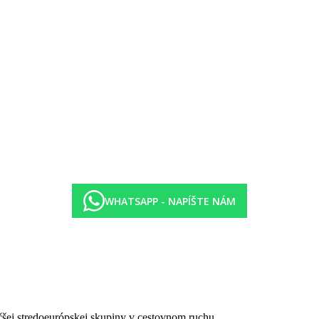
 francúzska, morské polody)
WHATSAPP - NAPÍŠTE NÁM
Beach Villa, Family Beach Pool Villa, Ocean Villa)
9:30 - 22:00) podľa konceptu dine around (kdekoľvek z vybraných rešta
(7:00 - 22:00)
00 - 22:00)
9:00 - 22:00)
čšej stredoeurópskej skupiny v cestovnom ruchu.