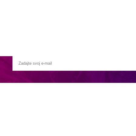
Pobočky
Časté otázky
Destinácie
Služby
 rýchločlnom -
cca 60 minút
 salónik - cca 40 minút