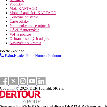
150 izieb
Pobočky
recepcia
Moje KARTAGO
2 bazény
Mobilná aplikácia KARTAGO
bufetová reštaurácia (Ranba)
Cestovné poistenie
5 à la carte reštaurácií (medzinárodná, talianska, ázijská,
Časté otázky
pizzeria
Podmienky pre cestujúcich
5 barov
Dôležité informácie
centrum vodných športov
Voľné pozície
spa
Ochrana osobných údajov
detský klub
Nastavenie súkromia
posilňovňa
tenisové ihrisko
Po-Ne 7-22 hod.
futbalové ihrisko
Exim.Header.PhoneNumberPlatinum
potápačské centrum
Popis pláže
pláž s jemným bielym pieskom
lehátka a slnečníky zadarmo
Strava
Premium All Inclusive
(Beach Villa, Beach Pool Villa, Family 
Copyright © 2026, DER Touristik SK a.s.
Raňajky (7:00 - 10:00), obed (12:30 - 14:30) a večere (1
medzinárodná a ázijská bufetová reštaurácia Ranba 
francúzska a talianska à la carte reštaurácia Ralu (7:
à la carte reštaurácia s morskými plodmi Ginifati (1
Sme súčasťou
REWE Group
a jej divízie
DERTOUR Group
, najvä