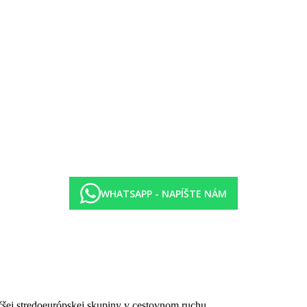
21:30) v hlavnej bufetovej reštaurácii The Market
WHATSAPP - NAPÍŠTE NÁM
lkoholických nápojov (10:00 - 00:00)
 a červené víno) - doplňovaný 1x denne
oci budú všetky vypité nápoje účtované za normálnu cenu
čšej stredoeurópskej skupiny v cestovnom ruchu.