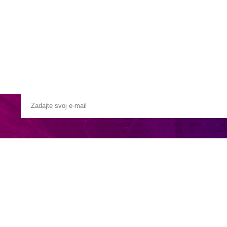
Pobočky
Časté otázky
Destinácie
Služby
 rýchločlnom -
cca 60 minút