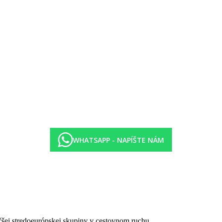
zajúca rezervácia
dzajúca rezervácia
 Atoll (večera) - nutná predchádzajúca rezervácia
IU Atoll (raňajky a večera) - nutná predchádzajúca rezervácia
lkoholických nápojov (0:00 - 24:00)
:00)
 (18:00 - 24:00)
oll
, šnorchlovacie vybavenie
WHATSAPP - NAPÍŠTE NÁM
énik
edúr
čšej stredoeurópskej skupiny v cestovnom ruchu.