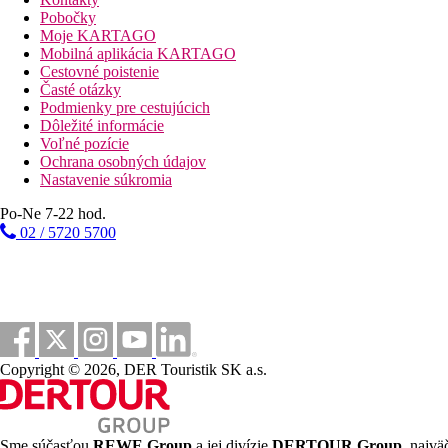
fusion reštaurácia Kryštál (večera) - nutná predchád
Pobočky
japonská reštaurácia Yu Hi (večera) - nutná predchá
Moje KARTAGO
talianska reštaurácia Sofia v sesterskom rezorte RIU
Mobilná aplikácia KARTAGO
Steakhouse Beef Steak House v sesterskom rezorte R
Cestovné poistenie
Neobmedzená konzumácia vybraných alkoholických aj nea
Časté otázky
swim-up bar Paradise (10:30 - 18:00)
Podmienky pre cestujúcich
sports bar v sesterskom rezorte RIU Atoll (0:00 - 24
Dôležité informácie
lounge bar Bodubera v sesterskom rezorte RIU Atoll
Voľné pozície
Snacky podávané po celý deň v sesterskom rezorte RIU At
Ochrana osobných údajov
Minibar doplňovaný denne
Nastavenie súkromia
Pravidelne doplňovaný dávkovač alkoholických nápojov
Jeden bezplatný skúšobný ponor s prístrojom v bazéne
Po-Ne 7-22 hod.
Športová ponuka
02 / 5720 5700
Zadarmo:
posilňovňa (18+), kajak, vodné bicykle, paddleboard
Za poplatok:
motorizované vodné športy, potápanie
Zábava
Hotel organizuje denné aj večerné zábavné programy
Deti
Copyright © 2026, DER Touristik SK a.s.
RIU Atoll:
detský klub (4-7 & 8-12), detské ihrisko, detský baz
Wellness
Za poplatok:
Renova Spa ponúka širokú ponuku masáží a proc
Sme súčasťou
REWE Group
a jej divízie
DERTOUR Group
, najvä