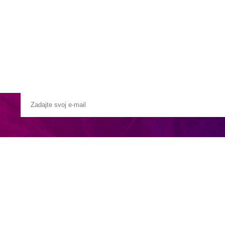
Pobočky
Časté otázky
Destinácie
Služby
u South Ari na ostrove s rozlohou približne 22 hektárov, dlhom 900 ma