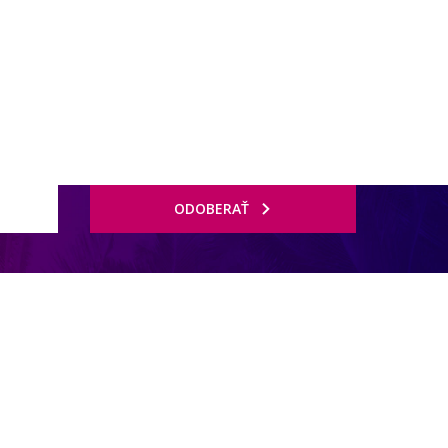
ODOBERAŤ
 širokom 250 m. Resort obklopuje tyrkysová lagúna, biela pláž s