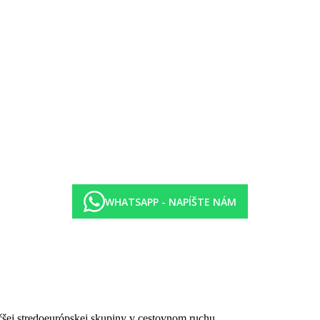
0 - 21:00) v bufetovej reštaurácii podľa typu ubytovania:
eru v reštaurácii Asian Wok (nutná predchádzajúca rezervácia)
lkoholických nápojov
 od 11:00 do 22:00
ck (neplatí na teppanyaki a špeciálne udalosti)
čas prvých dvoch dní pobytu
e pizze a burgera od 10:00 - 19:00 v Bonthi a Sunset bar.
mi nápojmi, džúsmi, vínami, ľadovou kávou, ľadovým čajom a vybran
WHATSAPP - NAPÍŠTE NÁM
ia (vybavenie nie je zahrnuté)
gu (vrátane vybavenia)
tane vybavenia)
ových kurtov (vrátane vybavenia)
gy
ezortu
čšej stredoeurópskej skupiny v cestovnom ruchu.