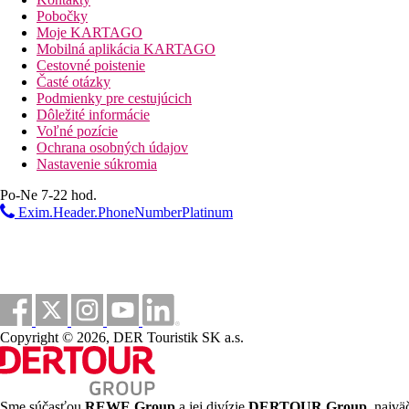
À la carte obedy v bare AQVA (pokojná zóna - pre osoby
Pobočky
Jedna bezplatná večera týždenne v ázijskej à la carte rešta
Moje KARTAGO
Neobmedzená konzumácia vybraných alkoholických i neal
Mobilná aplikácia KARTAGO
Na výber až 80 druhov prémiových značiek vín z ce
Cestovné poistenie
Francúzske šampanské Taittinger dostupné vo všetk
Časté otázky
Snacky podávané v baroch AQVA a Vibes po obede až do
Podmienky pre cestujúcich
Prémiový minibar na izbe doplňovaný denne pivom, vínom
Dôležité informácie
Tri bezplatné výlety na osobu za pobyt podľa výberu z d
Voľné pozície
šnorchlovanie v koralovej záhrade
Ochrana osobných údajov
rybársky výlet
Nastavenie súkromia
plavba pri západe slnka
výlet na miestny ostrov
Po-Ne 7-22 hod.
Športová ponuka
Exim.Header.PhoneNumberPlatinum
Zadarmo:
šnorchlovacie vybavenie, všetky nemotorizované vodné
tenis, plážový volejbal, futbal, gulečník, šípky
Za poplatok:
motorizované vodné športy, potápanie
Zábava
Hotel organizuje denné aj večerné zábavné programy
Copyright © 2026, DER Touristik SK a.s.
Deti
Detský klub (3-12), detský bazénik, detské ihrisko, služba stráže
Wellness
Za poplatok:
Tamara Spa ponúka širokú ponuku masáží a proc
Sme súčasťou
REWE Group
a jej divízie
DERTOUR Group
, najvä