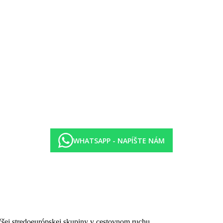
 16+) alebo Vibes
urácii Tamarind
koholických nápojov vrátane prémiových značiek vo všetkých baroch 
lého sveta
ých reštauráciách a baroch
 večera
, vodou, snacky, vyberom čaju a kávy, rôznymi džúsmi a nealkoholic
ostupných možností:
 športy (katamarán, kanoe, vodné bicykle, windsurfing, paddleboard) 
WHATSAPP - NAPÍŠTE NÁM
nie detí (za poplatok)
edúr
čšej stredoeurópskej skupiny v cestovnom ruchu.