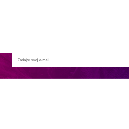
Pobočky
Časté otázky
Destinácie
Služby
lánom alebo vnútroštátnym letom. Presný typ transferu je vždy uveden