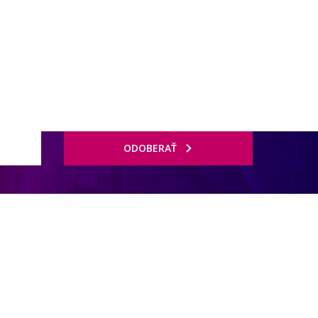
ODOBERAŤ
ý v názve izby.