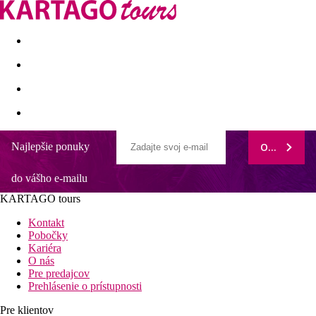
Last minute
Dovolenkové kluby
First minute - Leto 2026
Najlepšie ponuky
ODOBERAŤ
do vášho e-mailu
KARTAGO tours
Kontakt
Pobočky
Kariéra
O nás
Pre predajcov
Prehlásenie o prístupnosti
Pre klientov