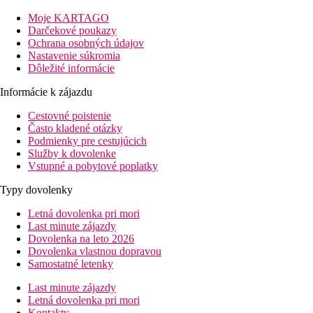
Moje KARTAGO
Darčekové poukazy
Ochrana osobných údajov
Nastavenie súkromia
Dôležité informácie
Informácie k zájazdu
Cestovné poistenie
Často kladené otázky
Podmienky pre cestujúcich
Služby k dovolenke
Vstupné a pobytové poplatky
Typy dovolenky
Letná dovolenka pri mori
Last minute zájazdy
Dovolenka na leto 2026
Dovolenka vlastnou dopravou
Samostatné letenky
Last minute zájazdy
Letná dovolenka pri mori
Kontakty