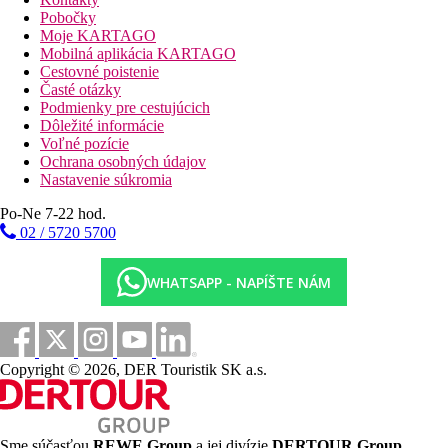
Pobočky
Moje KARTAGO
Mobilná aplikácia KARTAGO
Cestovné poistenie
Časté otázky
Podmienky pre cestujúcich
Dôležité informácie
Voľné pozície
Ochrana osobných údajov
Nastavenie súkromia
Po-Ne 7-22 hod.
02 / 5720 5700
WHATSAPP - NAPÍŠTE NÁM
Copyright © 2026, DER Touristik SK a.s.
Sme súčasťou
REWE Group
a jej divízie
DERTOUR Group
,