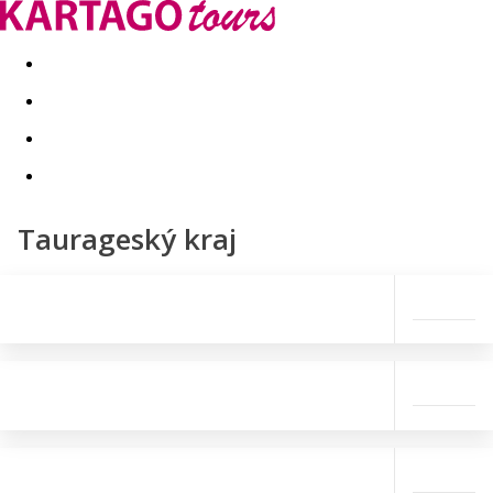
Last minute
Dovolenkové kluby
First minute - Leto 2026
Taurageský kraj