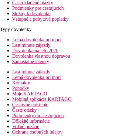
Často kladené otázky
Podmienky pre cestujúcich
Služby k dovolenke
Vstupné a pobytové poplatky
Typy dovolenky
Letná dovolenka pri mori
Last minute zájazdy
Dovolenka na leto 2026
Dovolenka vlastnou dopravou
Samostatné letenky
Last minute zájazdy
Letná dovolenka pri mori
Kontakty
Pobočky
Moje KARTAGO
Mobilná aplikácia KARTAGO
Cestovné poistenie
Časté otázky
Podmienky pre cestujúcich
Dôležité informácie
Voľné pozície
Ochrana osobných údajov