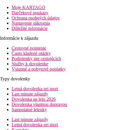
vstupná hala s recepciou
hlavná reštaurácia
Moje KARTAGO
reštaurácia s obsluhou
Darčekové poukazy
Grill bar a reštaurácia
Ochrana osobných údajov
reštaurácia na pláži
Nastavenie súkromia
2 bary
Dôležité informácie
nočný klub
Wi-Fi na recepcii (zadarmo)
Informácie k zájazdu
minimarket
Cestovné poistenie
obchodná arkáda
Často kladené otázky
2 konferenčné miestnosti
Podmienky pre cestujúcich
2 bazény (lehátka a slnečníky zadarmo)
Služby k dovolenke
2 detské bazény
Vstupné a pobytové poplatky
detské ihrisko
miniklub
Typy dovolenky
Izby
Letná dovolenka pri mori
Last minute zájazdy
SUITA
Dovolenka na leto 2026
izby formou suity
Dovolenka vlastnou dopravou
veľkosť izby cca 55 m2
Samostatné letenky
individuálne ovládateľná klimatizácia
Last minute zájazdy
spálňa a obývacia izba s kuchynským kútom
Letná dovolenka pri mori
základné kuchynské vybavenie na nenáročné varenie
Kontakty