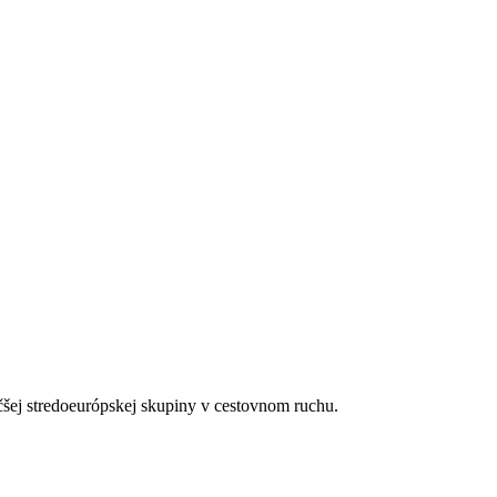
re formou bufetu, počas dňa občerstvenia, neobmedzené množstvo rozli
telom.
čšej stredoeurópskej skupiny v cestovnom ruchu.