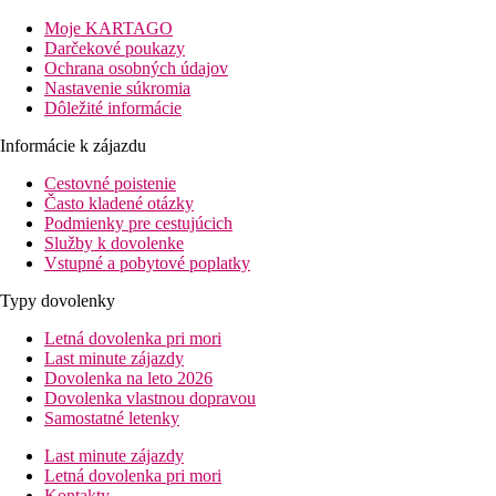
Vybavenie
Moje KARTAGO
Rodinný hotel ponúka ubytovanie v jednoduchej budove
Darčekové poukazy
obklopenej zeleňou. Pre klientov je k dispozícii
Ochrana osobných údajov
vstupná hala s recepciou
Nastavenie súkromia
zmenáreň
Dôležité informácie
trezor
Informácie k zájazdu
lobby bar
hlavná reštaurácia
Cestovné poistenie
bazén
Často kladené otázky
lehátka a slnečníky pri bazéne (zadarmo)
Podmienky pre cestujúcich
parkovisko
Služby k dovolenke
recepcia 24/7
Vstupné a pobytové poplatky
konferenčná miestnosť
výťah
Typy dovolenky
detská postieľka za príplatok na mieste
Letná dovolenka pri mori
Izby
Last minute zájazdy
Dovolenka na leto 2026
Dvojlôžková izba
: kúpeľňa so sprchou, WiFi, Fén, trezor (za
Dovolenka vlastnou dopravou
poplatok), balkón alebo terasa, minichladnička, satelitná TV
Samostatné letenky
(2+1 dieťa)
Suita:
viď dvojlôžková pokloj, priestrannejšia (3+1 dieťa alebo
Last minute zájazdy
2+2 deti)
Letná dovolenka pri mori
Apartmán 2 spálne:
viď dvojlôžková izba, navyše 2 spálne,
Kontakty