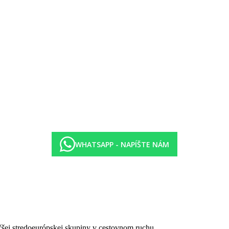
ných sendvičov
, kde si môžete vychutnať tie najlepšie predstavenia a zároveň popíja
 miesto, ktoré ponúka úchvatný výhľad na more, tu si hostia môžu dopr
rma, plážový bar.
WHATSAPP - NAPÍŠTE NÁM
ym, plážový volejbal, šípky, boccia, tenis
a bicyklov (nepatrí k hotleu)
 formou bufetu, počas dňa ľahké občerstvenie, neobmedzené množstvo ro
čšej stredoeurópskej skupiny v cestovnom ruchu.