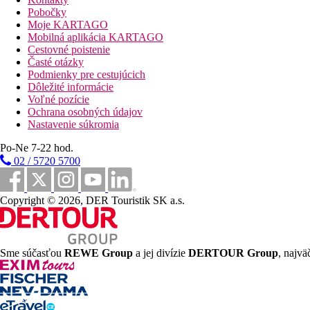
Oficiálna kategória
Pobočky
3 hviezdičky
Moje KARTAGO
Mobilná aplikácia KARTAGO
Vzdialenosti
Cestovné poistenie
Časté otázky
Podmienky pre cestujúcich
0 m
Dôležité informácie
Vzdialenosť k pláži
Voľné pozície
Ochrana osobných údajov
78 km
Nastavenie súkromia
Vzdialenosť od najbližšieho letiska
Po-Ne 7-22 hod.
Pláž
02 / 5720 5700
Ležadla na pláži za poplatok
Copyright © 2026, DER Touristik SK a.s.
Hotel priamo pri pláži
Plážová dovolenka
Fotogaléria
Sme súčasťou
REWE Group
a jej divízie
DERTOUR Group
, najvä