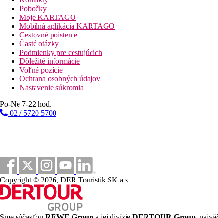
Junior suita s rozkladacou pohovkou: väčší ubytovací priestor 
Pobočky
Moje KARTAGO
Suita s oddelenou spálňou (King Suite): priestranná suita s od
Mobilná aplikácia KARTAGO
Cestovné poistenie
Časté otázky
Podmienky pre cestujúcich
Vzdialenosti
Dôležité informácie
Voľné pozície
8 km
Ochrana osobných údajov
Vzdialenosť od najbližšieho letiska
Nastavenie súkromia
Fotogaléria
Po-Ne 7-22 hod.
02 / 5720 5700
Copyright © 2026, DER Touristik SK a.s.
Sme súčasťou
REWE Group
a jej divízie
DERTOUR Group
, najvä