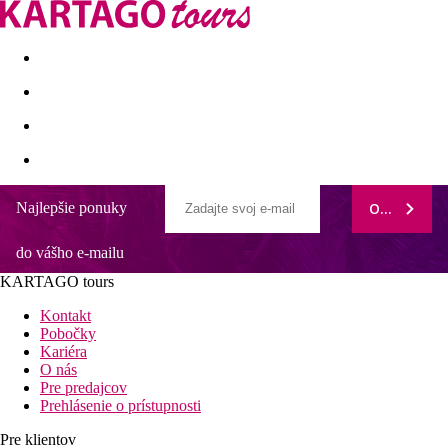
Last minute
Dovolenkové kluby
First minute - Leto 2026
Najlepšie ponuky
ODOBERAŤ
Samui Resotel Beach Resort
do vášho e-mailu
Cenovo výhodný hotel vyššej kategórie
V pokojnejšej časti rušného letoviska
KARTAGO tours
Piesočnatá pláž priamo pri hoteli
Kontakt
Poloha
Pobočky
Elegantný rezort Samui Resotel Beach Resort leží v južnej casti
Kariéra
thajského ostrova Ko Samui, ktorá je známa ako Chaweng
O nás
beach. Nachádza sa priamo pri piesocnatej pláži. Transfér z
Pre predajcov
letiska trvá zhruba 15 minút jazdy
Prehlásenie o prístupnosti
Zoznam hotelov
Pre klientov