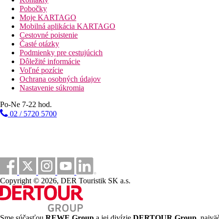
Fotogaléria
Pobočky
Moje KARTAGO
Mobilná aplikácia KARTAGO
Cestovné poistenie
Časté otázky
Podmienky pre cestujúcich
Dôležité informácie
Voľné pozície
Ochrana osobných údajov
Nastavenie súkromia
Po-Ne 7-22 hod.
02 / 5720 5700
Copyright © 2026, DER Touristik SK a.s.
Sme súčasťou
REWE Group
a jej divízie
DERTOUR Group
, najvä