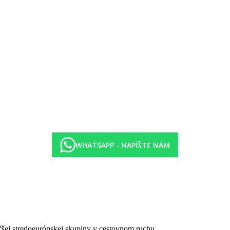
WHATSAPP - NAPÍŠTE NÁM
čšej stredoeurópskej skupiny v cestovnom ruchu.