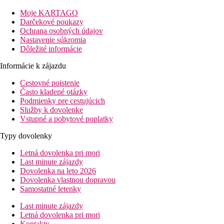
bazéna z terasy izby, izby deluxe s vlastnou vírivkou a suity s
Moje KARTAGO
Šport a zábava
Darčekové poukazy
Súčasťou hotela je vonkajší bazén s terasou na slnenie, na ktoré 
Ochrana osobných údajov
stráviť aktívnejšie, môžete si zacvičiť vo fitness centre. Na r
Nastavenie súkromia
Dôležité informácie
Stravovanie
Pobyt v hoteli je možný bez stravy, s raňajkami, s polpenziou či
Informácie k zájazdu
Cestovné poistenie
Vzdialenosti
Často kladené otázky
Podmienky pre cestujúcich
200 m
Služby k dovolenke
Vzdialenosť k pláži
Vstupné a pobytové poplatky
150 m
Typy dovolenky
Centrum mesta
Letná dovolenka pri mori
38 km
Last minute zájazdy
Vzdialenosť od najbližšieho letiska
Dovolenka na leto 2026
Dovolenka vlastnou dopravou
bazény
Samostatné letenky
Last minute zájazdy
Bar pri bazéne
Letná dovolenka pri mori
Kontakty