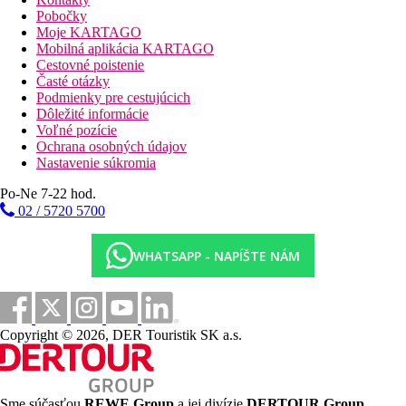
Pobočky
Stravovanie
Moje KARTAGO
Bez stravovania
Mobilná aplikácia KARTAGO
Cestovné poistenie
Vzdialenosti
Časté otázky
Podmienky pre cestujúcich
45 km
Dôležité informácie
Vzdialenosť od najbližšieho letiska
Voľné pozície
Ochrana osobných údajov
Pláž
Nastavenie súkromia
Po-Ne 7-22 hod.
Plážová dovolenka
02 / 5720 5700
bazény
WHATSAPP - NAPÍŠTE NÁM
Ležadlá a slnečníky pri bazéne zadarmo
Bar pri bazéne
Fotogaléria
Copyright © 2026, DER Touristik SK a.s.
Sme súčasťou
REWE Group
a jej divízie
DERTOUR Group
,