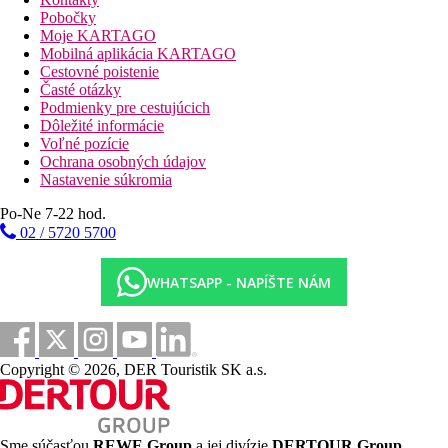
Pobočky
Stravovanie
Moje KARTAGO
Raňajky
Mobilná aplikácia KARTAGO
Cestovné poistenie
Vzdialenosti
Časté otázky
Podmienky pre cestujúcich
33 km
Dôležité informácie
Vzdialenosť od najbližšieho letiska
Voľné pozície
Ochrana osobných údajov
bazény
Nastavenie súkromia
Po-Ne 7-22 hod.
Ležadlá a slnečníky pri bazéne zadarmo
02 / 5720 5700
Detský bazén
Bar pri bazéne
WHATSAPP - NAPÍŠTE NÁM
Fotogaléria
Copyright © 2026, DER Touristik SK a.s.
Sme súčasťou
REWE Group
a jej divízie
DERTOUR Group
,