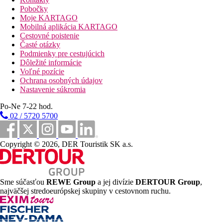
Stravovanie
Pobočky
Pobyt v hoteli je možný bez stravy alebo s raňajkami
Moje KARTAGO
Mobilná aplikácia KARTAGO
Vzdialenosti
Cestovné poistenie
Časté otázky
39 km
Podmienky pre cestujúcich
Vzdialenosť od najbližšieho letiska
Dôležité informácie
Voľné pozície
bazény
Ochrana osobných údajov
Nastavenie súkromia
Ležadlá a slnečníky pri bazéne zadarmo
Po-Ne 7-22 hod.
Bar pri bazéne
02 / 5720 5700
Fotogaléria
Copyright © 2026, DER Touristik SK a.s.
Sme súčasťou
REWE Group
a jej divízie
DERTOUR Group
,
najväčšej stredoeurópskej skupiny v cestovnom ruchu.