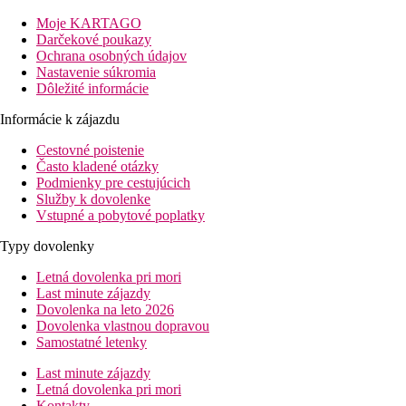
priestrannejšie, niektoré majú vírivku. Hotel ponúka aj apartm
Moje KARTAGO
Šport v Zabave
Darčekové poukazy
Hotel má vonkajší bazén so slnečnou terasou, kde sú vám k dispoz
Ochrana osobných údajov
zacvičiť vo fitnescentre. Na relaxáciu a oddych slúži hotelové w
Nastavenie súkromia
Dôležité informácie
Stravovanie
Raňajky alebo all inclusive
Informácie k zájazdu
Cestovné poistenie
Vzdialenosti
Často kladené otázky
Podmienky pre cestujúcich
4 km
Služby k dovolenke
Centrum mesta
Vstupné a pobytové poplatky
40 km
Typy dovolenky
Vzdialenosť od najbližšieho letiska
Letná dovolenka pri mori
2 km
Last minute zájazdy
Vzdialenosť k pláži
Dovolenka na leto 2026
Dovolenka vlastnou dopravou
bazény
Samostatné letenky
Last minute zájazdy
Bar pri bazéne
Letná dovolenka pri mori
Ležadlá při bazéne
Kontakty