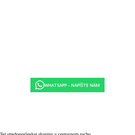
WHATSAPP - NAPÍŠTE NÁM
čšej stredoeurópskej skupiny v cestovnom ruchu.