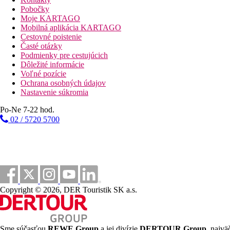
Slnečníky při bazéne
Pobočky
Moje KARTAGO
Fotogaléria
Mobilná aplikácia KARTAGO
Cestovné poistenie
Časté otázky
Podmienky pre cestujúcich
Dôležité informácie
Voľné pozície
Ochrana osobných údajov
Nastavenie súkromia
Po-Ne 7-22 hod.
02 / 5720 5700
Copyright © 2026, DER Touristik SK a.s.
Sme súčasťou
REWE Group
a jej divízie
DERTOUR Group
, najvä