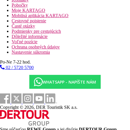
Jednoizbová suita s výhľadom na bazén (cca 57 m²): samostatná
Pobočky
spálňa, obývacia časť, veľká kúpeľňa s vaňou a sprchovacím
Moje KARTAGO
kútom, Wi-Fi a terasa/balkón.
Mobilná aplikácia KARTAGO
Cestovné poistenie
Apartmán s jednou spálňou (súčasť "Residence Pool Suite", cca
Časté otázky
57 m²): kompletne vybavená kuchyňa, obývacia časť,
Podmienky pre cestujúcich
klimatizácia, terasa s prepojením na bazén, kúpeľňa so
Dôležité informácie
sprchovacím kútom a vaňou - ideálne na dlhšie pobyty.
Voľné pozície
Ochrana osobných údajov
Dvojizbová Executive Suite (cca 130 m²): dve spálne, obývacia
Nastavenie súkromia
a jedálenská časť, hlavná spálňa s vaňou a sprchovacím kútom,
druhá spálňa s vlastnou kúpeľňou, veľký priestor pre rodiny
Po-Ne 7-22 hod.
alebo skupiny.
02 / 5720 5700
Sport a zábava
WHATSAPP - NAPÍŠTE NÁM
Hostia majú k dispozícii vonkajší bazén, fitnescentrum s
nepretržitou prevádzkou a pohodlnú strešnú terasu ("The
Lawn") na relaxáciu. Wellness služby sú poskytované priamo na
izbe prostredníctvom masáží. Hotel ponúka aj kyvadlovú
dopravu, ktorá uľahčuje spoznávanie Bangkoku - prechádzky
Copyright © 2026, DER Touristik SK a.s.
mestom alebo výlety sú vďaka polohe hotela jednoduché.
Stravovanie
Hotelová reštaurácia Sage Table je reštaurácia s celodenným
Sme súčasťou
REWE Group
a jej divízie
DERTOUR Group
,