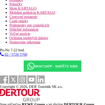
Pobočky
Pláž
Moje KARTAGO
Mobilná aplikácia KARTAGO
Cestovné poistenie
Ležadla na pláži za poplatok
Časté otázky
Hotel priamo pri pláži
Podmienky pre cestujúcich
Plážová dovolenka
Dôležité informácie
Voľné pozície
bazény
Ochrana osobných údajov
Nastavenie súkromia
Ležadlá při bazéne
Po-Ne 7-22 hod.
Slnečníky při bazéne
02 / 5720 5700
Fotogaléria
WHATSAPP - NAPÍŠTE NÁM
Copyright © 2026, DER Touristik SK a.s.
Sme súčasťou
REWE Group
a jej divízie
DERTOUR Group
,