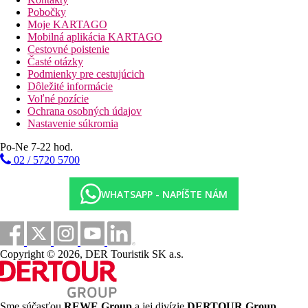
Velkost izby je cca 48 m2 a nájdete v nej manželskú postel,
Pobočky
kúpelnu, klimatizáciu, káblovú TV, set na prípravu caju a kávy,
Moje KARTAGO
minibar a trezor.
Mobilná aplikácia KARTAGO
Cestovné poistenie
Rodinný apartmán
Časté otázky
Rodinné apartmány s 2 spálnami merajú cca 76 m2 a majú
Podmienky pre cestujúcich
klimatizáciu, káblovú TV, set na prípravu kávy a caju, minibar a
Dôležité informácie
trezor.
Voľné pozície
Ochrana osobných údajov
Apartmán 757
Nastavenie súkromia
Apartmán má velkost cca 88 m2 a skladá sa z 2 spální s
manželskou postelou alebo oddelenými postelami a z 2 kúpelní.
Po-Ne 7-22 hod.
Dalej v izbe nájdete klimatizáciu, káblovú TV, zariadenie na
02 / 5720 5700
prípravu kávy a caju, terasu, minibar, trezor a jedálen.
Stravovanie
WHATSAPP - NAPÍŠTE NÁM
Môžete si vybrat medzi ubytovaním bez stravy, s ranajkami, s
polpenziou alebo s plnou penziou
Šport a zábava
Priamo v hoteli môžete využit vonkajší bazén s lehátkami alebo
Copyright © 2026, DER Touristik SK a.s.
môžete navštívit Spa&Wellness centrum, kde si užijete relax pri
kúpelných aj kozmetických procedúrach. V okolí hotela sú
pamiatky a turistické atrakcie
Sme súčasťou
REWE Group
a jej divízie
DERTOUR Group
,