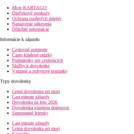
Superior
Táto chata v tradicnom africkom štýle má priestranné posedeni
Moje KARTAGO
má velkú vlastnú kúpelnu.
Darčekové poukazy
Ochrana osobných údajov
Štandard
Nastavenie súkromia
Táto chata v tradicnom africkom štýle má posedenie s TV s ploc
Dôležité informácie
Informácie k zájazdu
Apartmán Junior
Táto dvojlôžková izba s manželskou postelou má balkón, súkrom
Cestovné poistenie
Často kladené otázky
Podmienky pre cestujúcich
Šport a zábava
Služby k dovolenke
Hostia môžu relaxovat pri masáži vo wellness alebo fitness centr
Vstupné a pobytové poplatky
Šnorchlovanie, Potápanie, Cyklistika, Pešia turistika, Jazda na k
Typy dovolenky
Stravovanie
Sultan Sands Island Resort má 2 reštaurácie, ktoré podávajú sv
Letná dovolenka pri mori
programe all inclusive.
Last minute zájazdy
Dovolenka na leto 2026
Vzdialenosti
Dovolenka vlastnou dopravou
Samostatné letenky
0 m
Vzdialenosť k pláži
Last minute zájazdy
Letná dovolenka pri mori
50 km
Kontakty