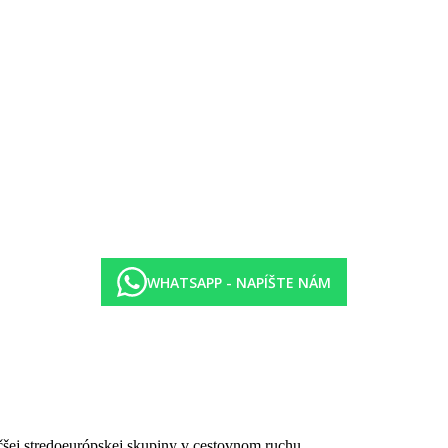
WHATSAPP - NAPÍŠTE NÁM
čšej stredoeurópskej skupiny v cestovnom ruchu.