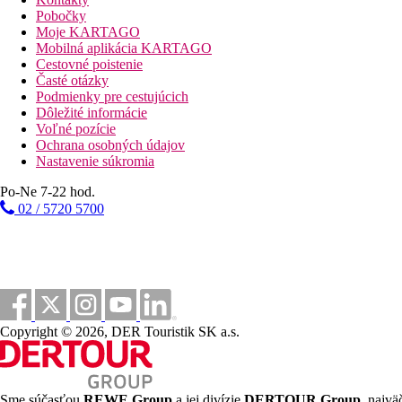
Vzdialenosť od najbližšieho letiska
Pobočky
Moje KARTAGO
Pláž
Mobilná aplikácia KARTAGO
Cestovné poistenie
Časté otázky
Hotel priamo pri pláži
Podmienky pre cestujúcich
Plážová dovolenka
Dôležité informácie
Voľné pozície
bazény
Ochrana osobných údajov
Nastavenie súkromia
Detský bazén
Po-Ne 7-22 hod.
Bar pri bazéne
02 / 5720 5700
Ležadlá při bazéne
Slnečníky při bazéne
Fotogaléria
Copyright © 2026, DER Touristik SK a.s.
Sme súčasťou
REWE Group
a jej divízie
DERTOUR Group
, najvä