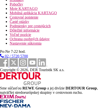
40 km
Pobočky
Nákupy
Moje KARTAGO
Mobilná aplikácia KARTAGO
0 m
Cestovné poistenie
Vzdialenosť k pláži
Časté otázky
Podmienky pre cestujúcich
Pláž
Dôležité informácie
Voľné pozície
Ochrana osobných údajov
Ležadlá a slnečníky pri bazéne zadarmo
Nastavenie súkromia
Hotel priamo pri pláži
Plážová dovolenka
Po-Ne 7-22 hod.
02 / 5720 5700
bazény
Ležadlá a slnečníky pri bazéne zadarmo
Copyright © 2026, DER Touristik SK a.s.
Detský bazén
Fotogaléria
Sme súčasťou
REWE Group
a jej divízie
DERTOUR Group
,
najväčšej stredoeurópskej skupiny v cestovnom ruchu.