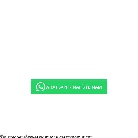
WHATSAPP - NAPÍŠTE NÁM
čšej stredoeurópskej skupiny v cestovnom ruchu.