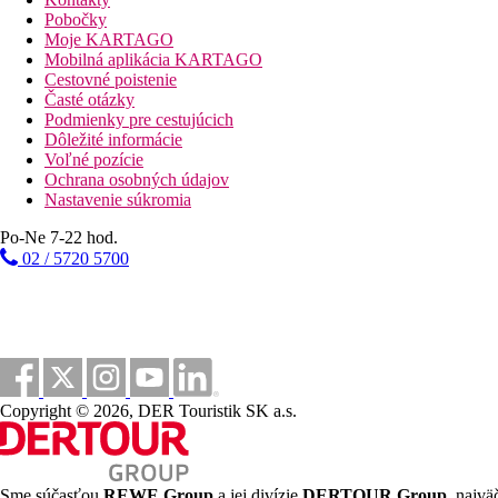
Pobočky
43 km
Moje KARTAGO
Vzdialenosť od najbližšieho letiska
Mobilná aplikácia KARTAGO
Cestovné poistenie
bazény
Časté otázky
Podmienky pre cestujúcich
Dôležité informácie
Bar pri bazéne
Voľné pozície
Ochrana osobných údajov
Fotogaléria
Nastavenie súkromia
Po-Ne 7-22 hod.
02 / 5720 5700
Copyright © 2026, DER Touristik SK a.s.
Sme súčasťou
REWE Group
a jej divízie
DERTOUR Group
, najvä