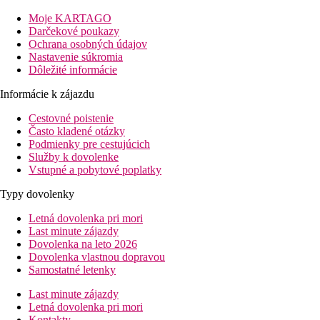
Bazén:
K vonkajšiemu vybaveniu hotela patrí bazén so sladkou vodou. 
Moje KARTAGO
Darčekové poukazy
Stravovanie:
Ochrana osobných údajov
Raňajky formou bufetu.
Nastavenie súkromia
Dôležité informácie
Šport/ voľný čas:
Športová a voľnočasová ponuka: fitness. Požičovňa bicyklov. P
Informácie k zájazdu
Ďalšie informácie:
Cestovné poistenie
Využitie niektorých zariadení a aktivít môže byť spoplatnené na
Často kladené otázky
Podmienky pre cestujúcich
Štandard Izba Pre Rodinu:
Služby k dovolenke
Izby sú vybavené minibarom (za poplatok), internetom (zadarmo)
Vstupné a pobytové poplatky
Štandard Izba:
Typy dovolenky
Izby sú vybavené minibarom (za poplatok), internetom (zadarmo)
Letná dovolenka pri mori
Štandard Izba (Economy):
Last minute zájazdy
Izby sú vybavené minibarom (za poplatok), internetom (zadarmo)
Dovolenka na leto 2026
Dovolenka vlastnou dopravou
Superior Pokoj (Balkón Nebo Terasa):
Samostatné letenky
Izby sú vybavené minibarom (za poplatok), balkónom, internetom
Last minute zájazdy
Vzdialenosti
Letná dovolenka pri mori
Kontakty