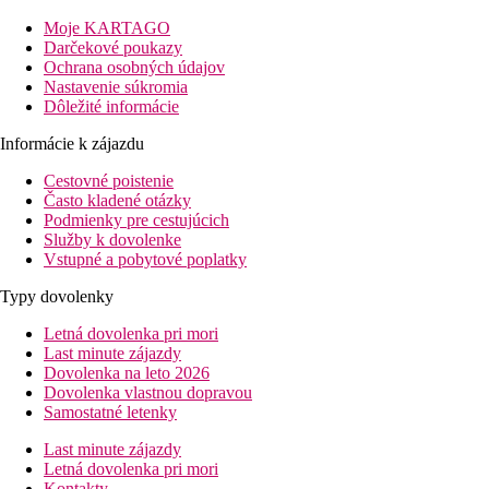
Popis hotelu
Moje KARTAGO
Darčekové poukazy
Vstupná hala s recepciou, reštaurácia s terasou, lobby bar, TV
Ochrana osobných údajov
kútik.
Nastavenie súkromia
Dôležité informácie
Popis izby
Dvojlôžková izba s bočným výhľadom na more:
Informácie k zájazdu
klimatizácia, TV, trezor (za poplatok), telefón,
kúpeľňa/WC (sušič vlasov).
Cestovné poistenie
Často kladené otázky
Informácie o hoteli
Podmienky pre cestujúcich
Služby k dovolenke
Nákupné a zábavné možnosti v okolí hotela.
Vstupné a pobytové poplatky
Stravovanie
Typy dovolenky
Raňajky formou bufetu, pri večeri šalátový bufet, hlavné jedlo
Letná dovolenka pri mori
formou výberu z menu.
Last minute zájazdy
Dovolenka na leto 2026
Popis pláže
Dovolenka vlastnou dopravou
Samostatné letenky
Piesočnato-okruhliaková pláž pri hoteli (cca 20 m), pri vstupe do
vody okruhliaky. Lehátka a slnečníky za poplatok.
Last minute zájazdy
Letná dovolenka pri mori
Informácie o hoteli
Kontakty