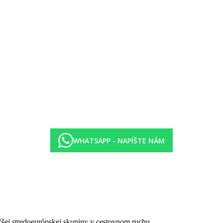
WHATSAPP - NAPÍŠTE NÁM
čšej stredoeurópskej skupiny v cestovnom ruchu.