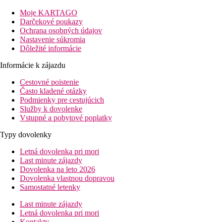
Vybavenie:
Tento 4-podlažný hotel má 55 izieb. V hoteli sa nachádza lobby 
Moje KARTAGO
servis je zadarmo. Služba prania bielizne, služba žehlenia bieliz
Darčekové poukazy
Ochrana osobných údajov
Bazén:
Nastavenie súkromia
K vonkajšiemu vybaveniu hotela patrí bazén. Tu sú k dispozícii s
Dôležité informácie
Stravovanie:
Informácie k zájazdu
Raňajky formou bufetu.
Cestovné poistenie
Šport/ voľný čas:
Často kladené otázky
Požičovňa bicyklov. Ponuka wellness: solárium prípadne za poplat
Podmienky pre cestujúcich
Služby k dovolenke
Ďalšie informácie:
Vstupné a pobytové poplatky
Využitie niektorých zariadení a aktivít môže byť spoplatnené na
karty: American Express.
Typy dovolenky
Double Standard Pokoj (Balkón Nebo Terasa):
Letná dovolenka pri mori
Izby sú vybavené minibarom (prípadne za poplatok), trezorom (zd
Last minute zájazdy
Dovolenka na leto 2026
Vzdialenosti
Dovolenka vlastnou dopravou
Samostatné letenky
3 km
Last minute zájazdy
Turistické centrum
Letná dovolenka pri mori
Kontakty