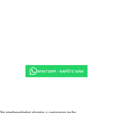
WHATSAPP - NAPÍŠTE NÁM
čšej stredoeurópskej skupiny v cestovnom ruchu.