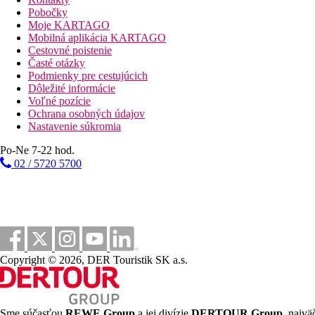
Pobočky
Moje KARTAGO
Mobilná aplikácia KARTAGO
Cestovné poistenie
Časté otázky
Podmienky pre cestujúcich
Dôležité informácie
Voľné pozície
Ochrana osobných údajov
Nastavenie súkromia
Po-Ne 7-22 hod.
02 / 5720 5700
Copyright © 2026, DER Touristik SK a.s.
Sme súčasťou
REWE Group
a jej divízie
DERTOUR Group
, najvä