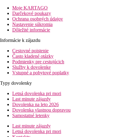
Ďalšie informácie:
Moje KARTAGO
Platiť u nás môžete kartami Diners Club, Euro/Master, JCB, Visa
Darčekové poukazy
Ochrana osobných údajov
karty:
Nastavenie súkromia
Platiť u nás môžete kartami Diners Club, Euro/Master, JCB, Visa
Dôležité informácie
Vzdialenosti
Informácie k zájazdu
Cestovné poistenie
55 km
Často kladené otázky
Vzdialenosť od najbližšieho letiska
Podmienky pre cestujúcich
Služby k dovolenke
bazény
Vstupné a pobytové poplatky
Typy dovolenky
Bar pri bazéne
Ležadlá při bazéne
Letná dovolenka pri mori
Slnečníky při bazéne
Last minute zájazdy
Dovolenka na leto 2026
Fotogaléria
Dovolenka vlastnou dopravou
Samostatné letenky
Last minute zájazdy
Letná dovolenka pri mori
Kontakty