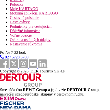
Pobočky
Moje KARTAGO
Mobilná aplikácia KARTAGO
Cestovné poistenie
Časté otázky
Podmienky pre cestujúcich
Dôležité informácie
Voľné pozície
Ochrana osobných údajov
Nastavenie súkromia
Po-Ne 7-22 hod.
02 / 5720 5700
Copyright © 2026, DER Touristik SK a.s.
Sme súčasťou
REWE Group
a jej divízie
DERTOUR Group
,
najväčšej stredoeurópskej skupiny v cestovnom ruchu.