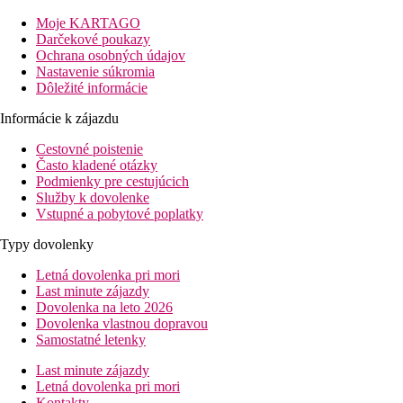
Popis hotelu
Moje KARTAGO
Darčekové poukazy
Vstupná hala s recepciou, výťah, reštaurácia, bar. Vonku bazén,
Ochrana osobných údajov
vírivka, snack bar pri bazéne, terasa s lehátkami a slnečníkmi
Nastavenie súkromia
zdarma, osušky za poplatok.
Dôležité informácie
Popis izby
Informácie k zájazdu
Dvojlôžková izba:
kúpeľňa/WC (sušič vlasov),
klimatizácia, TV/sat., telefón, trezor, minibar za poplatok
Cestovné poistenie
(na vyžiadanie), balkón alebo terasa.
Často kladené otázky
Podmienky pre cestujúcich
Ostatné typy izieb
(pokiaľ nie je uvedené inak, majú izby
Služby k dovolenke
vyššie uvedené vybavenie)
Vstupné a pobytové poplatky
Dvojlôžková izba, Comfort:
priestrannejšie
Typy dovolenky
Rodinná izba:
dve oddelené spálne, prístelka formou
poschodovej postele.
Letná dovolenka pri mori
Last minute zájazdy
Informácie o hoteli
Dovolenka na leto 2026
Dovolenka vlastnou dopravou
Možnosti zábavy v blízkej Tropee.
Samostatné letenky
Stravovanie
Last minute zájazdy
Raňajky
Letná dovolenka pri mori
Raňajky formou bufetu
Kontakty