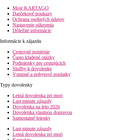
apartmáne je tiež jedálenský kút a jacuzzi. Ďalší popis vybavenia
Moje KARTAGO
Šport a zábava
Darčekové poukazy
K dispozícii fitness, stolný tenis, vodné športy a SPA centrum. Pr
Ochrana osobných údajov
Nastavenie súkromia
Stravovanie
Dôležité informácie
Polpenzia formou bufetu. Za príplatok plná penzia alebo all inclu
Informácie k zájazdu
Vzdialenosti
Cestovné poistenie
Často kladené otázky
5 km
Podmienky pre cestujúcich
Centrum mesta
Služby k dovolenke
Vstupné a pobytové poplatky
75,5 km
Vzdialenosť od najbližšieho letiska
Typy dovolenky
0 m
Letná dovolenka pri mori
Vzdialenosť k pláži
Last minute zájazdy
Dovolenka na leto 2026
Pláž
Dovolenka vlastnou dopravou
Samostatné letenky
Druh pláže
Last minute zájazdy
Hotel priamo pri pláži
Letná dovolenka pri mori
Plážová dovolenka
Kontakty