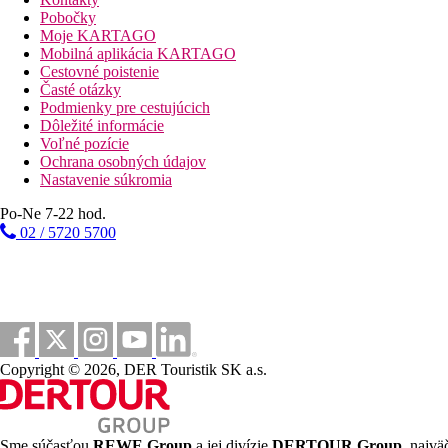
Pobočky
bazény
Moje KARTAGO
Mobilná aplikácia KARTAGO
Cestovné poistenie
Detský bazén
Časté otázky
Ležadlá při bazéne
Podmienky pre cestujúcich
Slnečníky při bazéne
Dôležité informácie
Voľné pozície
Fotogaléria
Ochrana osobných údajov
Nastavenie súkromia
Po-Ne 7-22 hod.
02 / 5720 5700
Copyright © 2026, DER Touristik SK a.s.
Sme súčasťou
REWE Group
a jej divízie
DERTOUR Group
, najvä