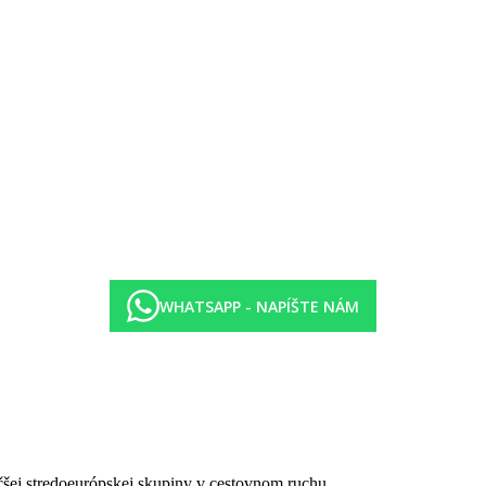
WHATSAPP - NAPÍŠTE NÁM
čšej stredoeurópskej skupiny v cestovnom ruchu.