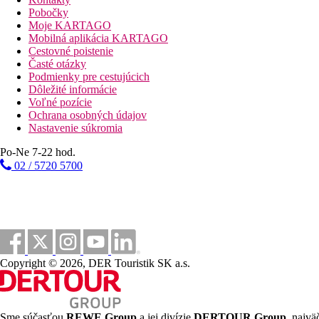
Pobočky
Vzdialenosti
Moje KARTAGO
Mobilná aplikácia KARTAGO
144 km
Cestovné poistenie
Vzdialenosť od najbližšieho letiska
Časté otázky
Podmienky pre cestujúcich
100 m
Dôležité informácie
Vzdialenosť k pláži
Voľné pozície
Ochrana osobných údajov
100 km
Nastavenie súkromia
Centrum mesta
Po-Ne 7-22 hod.
Pláž
02 / 5720 5700
Hotel priamo pri pláži
Plážová dovolenka
bazény
Copyright © 2026, DER Touristik SK a.s.
Bar pri bazéne
Fotogaléria
Sme súčasťou
REWE Group
a jej divízie
DERTOUR Group
, najvä