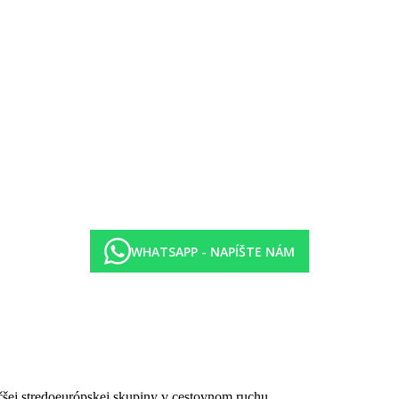
WHATSAPP - NAPÍŠTE NÁM
čšej stredoeurópskej skupiny v cestovnom ruchu.