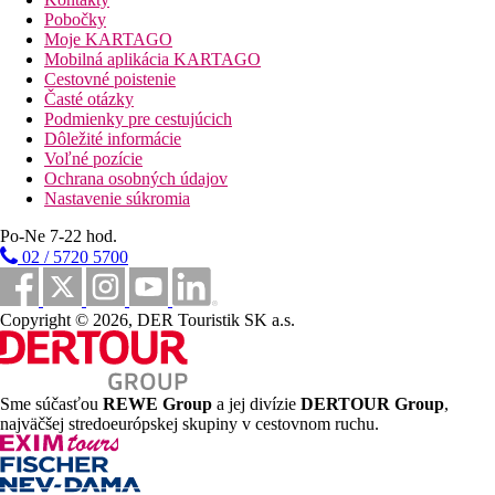
Pobočky
Moje KARTAGO
Pláž
Mobilná aplikácia KARTAGO
Cestovné poistenie
Hotel priamo pri pláži
Časté otázky
Plážová dovolenka
Podmienky pre cestujúcich
Dôležité informácie
bazény
Voľné pozície
Ochrana osobných údajov
Nastavenie súkromia
Ležadlá a slnečníky pri bazéne zadarmo
Bar pri bazéne
Po-Ne 7-22 hod.
02 / 5720 5700
Fotogaléria
Copyright © 2026, DER Touristik SK a.s.
Sme súčasťou
REWE Group
a jej divízie
DERTOUR Group
,
najväčšej stredoeurópskej skupiny v cestovnom ruchu.