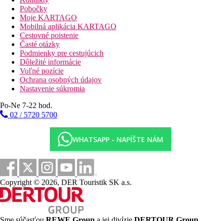
Pobočky
Vzdialenosti
Moje KARTAGO
Mobilná aplikácia KARTAGO
36 km
Cestovné poistenie
Vzdialenosť od najbližšieho letiska
Časté otázky
Podmienky pre cestujúcich
Dôležité informácie
Pláž
Voľné pozície
Ochrana osobných údajov
Plážová dovolenka
Nastavenie súkromia
bazény
Po-Ne 7-22 hod.
02 / 5720 5700
Ležadlá a slnečníky pri bazéne zadarmo
Bar pri bazéne
WHATSAPP - NAPÍŠTE NÁM
Fotogaléria
Copyright © 2026, DER Touristik SK a.s.
Sme súčasťou
REWE Group
a jej divízie
DERTOUR Group
,