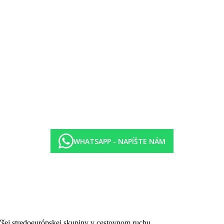
m od hotela
d 17-tich rokov. Pre pobyty nad 7 nocí platí cena taxy za 7 nocí.
WHATSAPP - NAPÍŠTE NÁM
čšej stredoeurópskej skupiny v cestovnom ruchu.