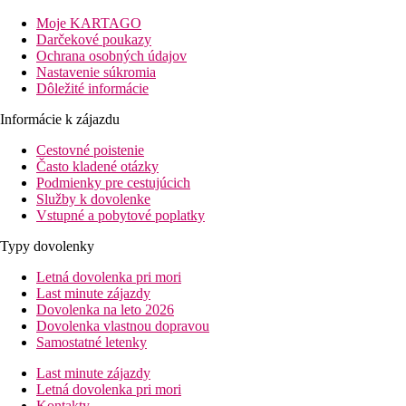
letisko: 90 min.
centrum: 300 m
Moje KARTAGO
nákupné možnosti: 50 m
Darčekové poukazy
Ochrana osobných údajov
Popis izby
Nastavenie súkromia
vlastné sociálne zariadenie (kúpeľňa, sušič vlasov, WC)
Dôležité informácie
klimatizácia
telefón
Informácie k zájazdu
TV/SAT
Cestovné poistenie
minibar
Často kladené otázky
WiFi zadarmo
Podmienky pre cestujúcich
trezor
Služby k dovolenke
balkón
Vstupné a pobytové poplatky
2 lôžka 90x 190 cm alebo 2 lôžka 135x 190 cm (aj pre ub
Typy dovolenky
Popis hotela
vstupná hala s recepciou
Letná dovolenka pri mori
výťah
Last minute zájazdy
lobby
Dovolenka na leto 2026
reštaurácia
Dovolenka vlastnou dopravou
bar
Samostatné letenky
bazén
lehátka a slnečníky pri bazéne zadarmo
Last minute zájazdy
Letná dovolenka pri mori
Popis pláže
Kontakty