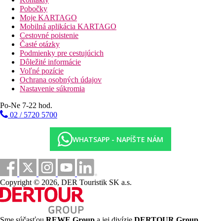
Pohybovo obmedzeným hosťom ponúka ubytovanie
Pobočky
bezbariérový výťah a vstup a čiastočne bezbariérové kúpeľne.
Moje KARTAGO
Upratovanie izieb je zadarmo. Izbový servis, concierge služba a
Mobilná aplikácia KARTAGO
zdravotná služba (od 00:00 - 23:59 hodín) sú za poplatok.
Cestovné poistenie
Časté otázky
Bazén:
Podmienky pre cestujúcich
K vonkajšiemu vybaveniu námornícky zariadeného hotela patrí
Dôležité informácie
bazén so sladkou vodou (s otváracou dobou od apríla do
Voľné pozície
októbra). Tu sú k dispozícii lehátka a slnečníky (zdarma).
Ochrana osobných údajov
Osviežujúce nápoje je možné dostať priamo v bare pri bazéne.
Nastavenie súkromia
(otvorené od 08:00 - 01:00).
Po-Ne 7-22 hod.
Stravovanie:
02 / 5720 5700
Raňajky (07:30 - 10:00 hod.) formou bufetu. Polpenzia: vrátane
raňajok, obed a večera. Plná penzia zahŕňa raňajky, obedy a
večere. Tiež detské menu. Plnopenzia Plus zahŕňa: raňajky,
WHATSAPP - NAPÍŠTE NÁM
obedy a večere a tiež nápoje počas jedla (limitované).
Šport/ voľný čas:
Športová a voľnočasová ponuka: fitness, biliard (za poplatok),
tenis (prípadne za poplatok, vzdialený cca 500 m) a stolný tenis
Copyright © 2026, DER Touristik SK a.s.
(zdarma). Vo vzdialenosti cca 500 m sú ponúkané vodné športy
ako napr. vodný skúter, vodné lyže a motorová loď (čiastočne od
miestnych poskytovateľov). Golfové ihrisko leží 3 km od hotela.
Požičovňa bicyklov, miestnosť na bicykle (zadarmo) a
Sme súčasťou
REWE Group
a jej divízie
DERTOUR Group
,