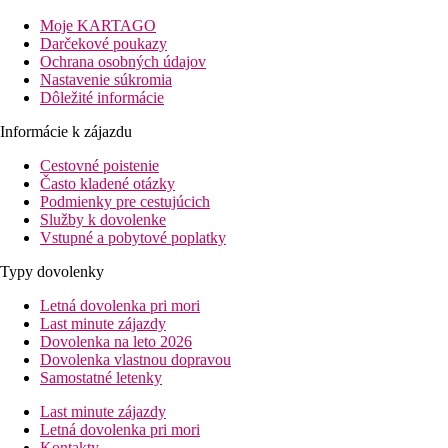
100 m
Moje KARTAGO
Vzdialenosť k pláži
Darčekové poukazy
Ochrana osobných údajov
0 m
Nastavenie súkromia
Reštaurácia
Dôležité informácie
0 m
Informácie k zájazdu
Bary/krčmičky
Cestovné poistenie
Pláž
Často kladené otázky
Podmienky pre cestujúcich
Služby k dovolenke
Plážová dovolenka
Vstupné a pobytové poplatky
bazény
Typy dovolenky
Letná dovolenka pri mori
Ležadlá a slnečníky pri bazéne zadarmo
Last minute zájazdy
Detský bazén
Dovolenka na leto 2026
Bar pri bazéne
Dovolenka vlastnou dopravou
Samostatné letenky
Fotogaléria
Last minute zájazdy
Letná dovolenka pri mori
Kontakty