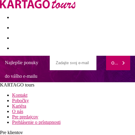
Last minute
Dovolenkové kluby
First minute - Leto 2026
Najlepšie ponuky
ODOBERAŤ
The Residence
do vášho e-mailu
Vzdialenosti
KARTAGO tours
2,5 km
Kontakt
Centrum mesta
Pobočky
Kariéra
25 km
O nás
Vzdialenosť od najbližšieho letiska
Pre predajcov
Prehlásenie o prístupnosti
50 m
Nákupy
Pre klientov