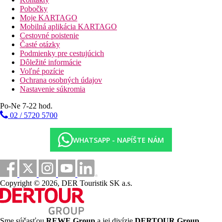
Pobočky
Moje KARTAGO
Mobilná aplikácia KARTAGO
Cestovné poistenie
Časté otázky
Podmienky pre cestujúcich
Dôležité informácie
Voľné pozície
Ochrana osobných údajov
Nastavenie súkromia
Po-Ne 7-22 hod.
02 / 5720 5700
WHATSAPP - NAPÍŠTE NÁM
Copyright © 2026, DER Touristik SK a.s.
Sme súčasťou
REWE Group
a jej divízie
DERTOUR Group
,