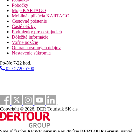
Pobočky
Moje KARTAGO
Mobilná aplikácia KARTAGO
Cestovné poistenie
Časté otázky
Podmienky pre cestujúcich
Dôležité informácie
Voľné pozície
Ochrana osobných údajov
Nastavenie súkromia
Po-Ne 7-22 hod.
02 / 5720 5700
Copyright © 2026, DER Touristik SK a.s.
Sme súčasťou
REWE Group
a jej divízie
DERTOUR Group
, najvä