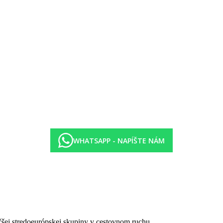
WHATSAPP - NAPÍŠTE NÁM
čšej stredoeurópskej skupiny v cestovnom ruchu.