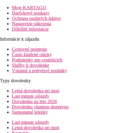
100 m
Moje KARTAGO
Vzdialenosť k pláži
Darčekové poukazy
Ochrana osobných údajov
0 m
Nastavenie súkromia
Reštaurácia
Dôležité informácie
0 m
Informácie k zájazdu
Bary/krčmičky
Cestovné poistenie
Pláž
Často kladené otázky
Podmienky pre cestujúcich
Služby k dovolenke
Plážová dovolenka
Vstupné a pobytové poplatky
bazény
Typy dovolenky
Letná dovolenka pri mori
Ležadlá a slnečníky pri bazéne zadarmo
Last minute zájazdy
Detský bazén
Dovolenka na leto 2026
Bar pri bazéne
Dovolenka vlastnou dopravou
Samostatné letenky
Fotogaléria
Last minute zájazdy
Letná dovolenka pri mori
Kontakty