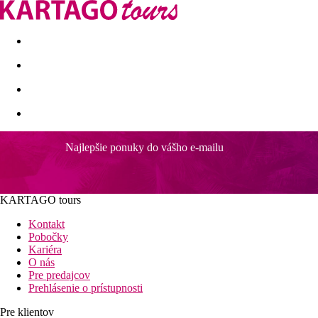
Last minute
Dovolenkové kluby
First minute - Leto 2026
Najlepšie ponuky do vášho e-mailu
The Residence
Vzdialenosti
KARTAGO tours
2,5 km
Kontakt
Centrum mesta
Pobočky
Kariéra
25 km
O nás
Vzdialenosť od najbližšieho letiska
Pre predajcov
Prehlásenie o prístupnosti
50 m
Nákupy
Pre klientov