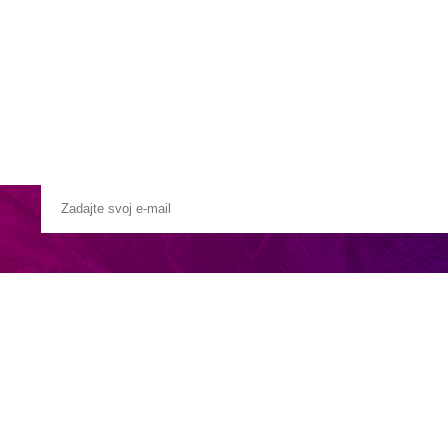
Pobočky
Časté otázky
Destinácie
Služby