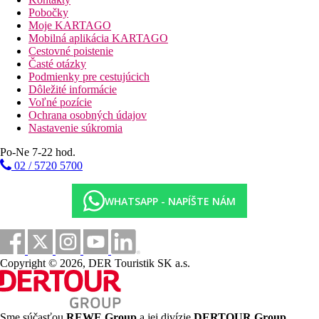
Vyhrievaný bazén celú sezónu
Pobočky
Bar pri bazéne
Moje KARTAGO
Mobilná aplikácia KARTAGO
Fotogaléria
Cestovné poistenie
Časté otázky
Podmienky pre cestujúcich
Dôležité informácie
Voľné pozície
Ochrana osobných údajov
Nastavenie súkromia
Po-Ne 7-22 hod.
02 / 5720 5700
WHATSAPP - NAPÍŠTE NÁM
Copyright © 2026, DER Touristik SK a.s.
Sme súčasťou
REWE Group
a jej divízie
DERTOUR Group
,