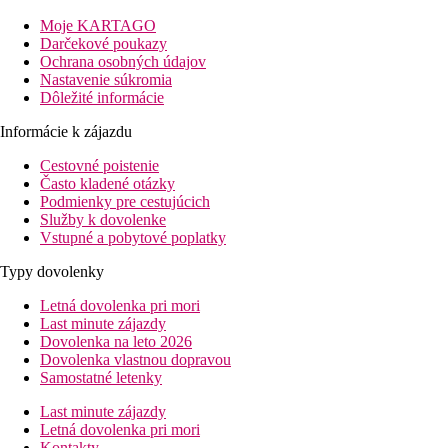
Vzdialenosť od najbližšieho letiska
Moje KARTAGO
1 km
Darčekové poukazy
Nákupy
Ochrana osobných údajov
Nastavenie súkromia
500 m
Dôležité informácie
Turistické centrum
Informácie k zájazdu
10 km
Golfové ihrisko
Cestovné poistenie
Často kladené otázky
2 km
Podmienky pre cestujúcich
Centrum mesta
Služby k dovolenke
Vstupné a pobytové poplatky
500 m
Vzdialenosť k pláži
Typy dovolenky
Pláž
Letná dovolenka pri mori
Last minute zájazdy
Dovolenka na leto 2026
Plážová dovolenka
Dovolenka vlastnou dopravou
Samostatné letenky
bazény
Last minute zájazdy
Letná dovolenka pri mori
Ležadlá a slnečníky pri bazéne zadarmo
Kontakty