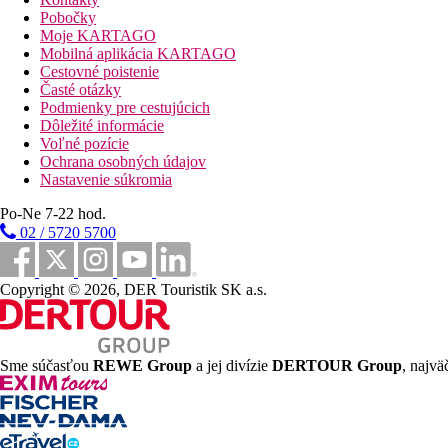
Vzdialenosti
Pobočky
Moje KARTAGO
25 km
Mobilná aplikácia KARTAGO
Vzdialenosť od najbližšieho letiska
Cestovné poistenie
Časté otázky
0 m
Podmienky pre cestujúcich
Vzdialenosť k pláži
Dôležité informácie
Voľné pozície
500 m
Ochrana osobných údajov
Turistické centrum
Nastavenie súkromia
Pláž
Po-Ne 7-22 hod.
02 / 5720 5700
Hotel priamo pri pláži
Plážová dovolenka
Copyright © 2026, DER Touristik SK a.s.
bazény
Detský bazén
Sme súčasťou
REWE Group
a jej divízie
DERTOUR Group
, najvä
Fotogaléria