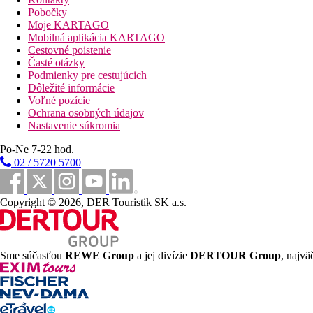
Pobočky
Vzdialenosti
Moje KARTAGO
Mobilná aplikácia KARTAGO
25 km
Cestovné poistenie
Vzdialenosť od najbližšieho letiska
Časté otázky
Podmienky pre cestujúcich
500 m
Dôležité informácie
Centrum mesta
Voľné pozície
Ochrana osobných údajov
3 km
Nastavenie súkromia
Vzdialenosť k pláži
Po-Ne 7-22 hod.
Pláž
02 / 5720 5700
Plážová dovolenka
Copyright © 2026, DER Touristik SK a.s.
bazény
Ležadlá a slnečníky pri bazéne zadarmo
Sme súčasťou
REWE Group
a jej divízie
DERTOUR Group
, najvä
Detský bazén
Fotogaléria