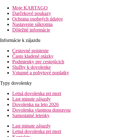
riešenými interiérmi je vhodný pre klientov všetkých vekových
kategórií.
Moje KARTAGO
Darčekové poukazy
Vzdialenosť
Ochrana osobných údajov
pláže: 700 m
Nastavenie súkromia
letisko: 25 km
Dôležité informácie
centrá: 2.5 km
nákupných možností: 300 m
Informácie k zájazdu
Popis izby
Cestovné poistenie
Dvojposteľová izba, Strana mora
Často kladené otázky
klimatizácia
Podmienky pre cestujúcich
TV/sat.
Služby k dovolenke
telefón
Vstupné a pobytové poplatky
Wi-Fi (zdarma)
Typy dovolenky
minibar
kúpeľňa/WC (sušič vlasov)
Letná dovolenka pri mori
trezor (za poplatok)
Last minute zájazdy
balkón alebo terasa s bočným výhľadom na more
Dovolenka na leto 2026
Ostatné typy izieb
(pokiaľ nie je uvedené inak, majú izby
Dovolenka vlastnou dopravou
vyššie uvedené vybavenie)
Samostatné letenky
Suita:
spálňa, obývací kút, kuchynka, výhľad do
vnútrozemia.
Last minute zájazdy
Suita, Strana mora:
spálňa, obývačka, kuchynka.
Letná dovolenka pri mori
Suita, Strana mora:
spálňa, obývačka, kuchynka,
Kontakty