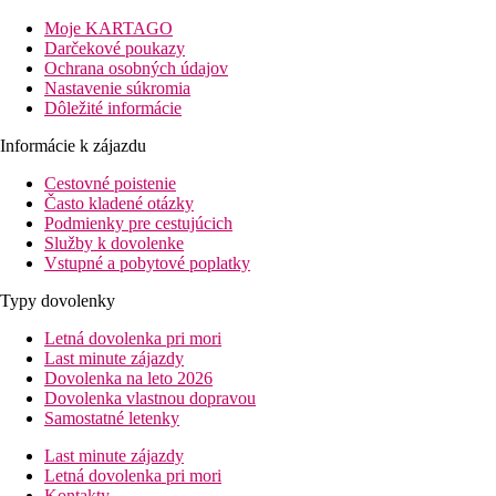
Popis hotelu
Moje KARTAGO
Vstupná hala s recepciou, reštaurácia, bar. Vonku bazén a terasa
Darčekové poukazy
s lehátkami a slnečníkmi zadarmo, osušky za kauciu.
Ochrana osobných údajov
Nastavenie súkromia
Popis izby
Dôležité informácie
Štúdio
: kúpeľňa/WC (sušič vlasov), vetrák, TV/sat., telefón,
trezor za poplatok, obývací priestor s kuchynským kútom,
Informácie k zájazdu
balkón alebo terasa.
Cestovné poistenie
Často kladené otázky
Ostatné typy izieb
(pokiaľ nie je uvedené inak, majú izby
Podmienky pre cestujúcich
vyššie uvedené vybavenie)
Služby k dovolenke
Štúdio, Superior
: priestrannejšie.
Vstupné a pobytové poplatky
Štúdio, Superior, Výhľad mora
: priestrannejší, výhľad
na more.
Typy dovolenky
Apartmán
: oddelená spálňa.
Apartmán, Výhľad mora:
oddelená spálňa, výhľad na
Letná dovolenka pri mori
more.
Last minute zájazdy
Dovolenka na leto 2026
Informácie o hoteli
Dovolenka vlastnou dopravou
Možnosti zábavy v blízkom okolí.
Samostatné letenky
Stravovanie
Last minute zájazdy
Bez stravovania
Letná dovolenka pri mori
Kontakty